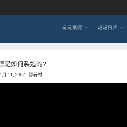
玩玩飛鏢
報報飛鏢
鏢是如何製造的?
2 月 11, 2007
|
‌鏢器材