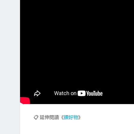
📋 延伸閱讀《
鏢好物
》