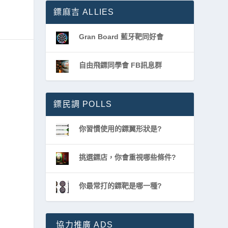
鏢麻吉 ALLIES
Gran Board 藍牙靶同好會
自由飛鏢同學會 FB訊息群
鏢民調 POLLS
你習慣使用的鏢翼形狀是?
挑選鏢店，你會重視哪些條件?
你最常打的鏢靶是哪一種?
協力推廣 ADS