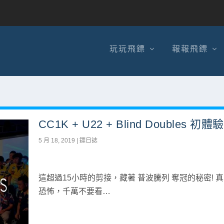
玩玩飛鏢
報報飛鏢
CC1K + U22 + Blind Doubles 初體驗
5 月 18, 2019
|
鏢日誌
這超過15小時的剪接，藏著 普波騰列 奪冠的秘密! 
恐怖，千萬不要看…