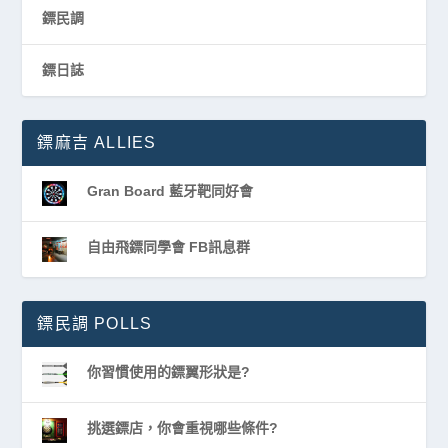
鏢民調
鏢日誌
鏢麻吉 ALLIES
Gran Board 藍牙靶同好會
自由飛鏢同學會 FB訊息群
鏢民調 POLLS
你習慣使用的鏢翼形狀是?
挑選鏢店，你會重視哪些條件?