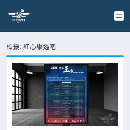
標籤:
紅心樂透吧