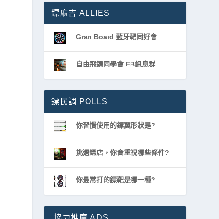
鏢麻吉 ALLIES
Gran Board 藍牙靶同好會
自由飛鏢同學會 FB訊息群
鏢民調 POLLS
你習慣使用的鏢翼形狀是?
挑選鏢店，你會重視哪些條件?
你最常打的鏢靶是哪一種?
協力推廣 ADS