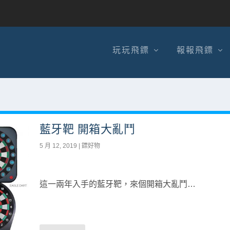
玩玩飛鏢
報報飛鏢
藍牙靶 開箱大亂鬥
5 月 12, 2019
|
鏢好物
這一兩年入手的藍牙靶，來個開箱大亂鬥…