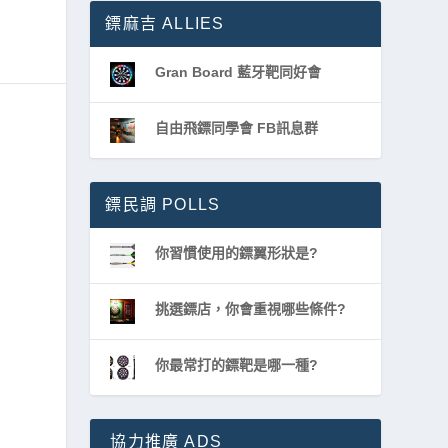
鏢麻吉 ALLIES
Gran Board 藍牙靶同好會
自由飛鏢同學會 FB訊息群
鏢民調 POLLS
你習慣使用的鏢翼形狀是?
挑選鏢店，你會重視哪些條件?
你最常打的鏢靶是哪一種?
協力推廣 ADS