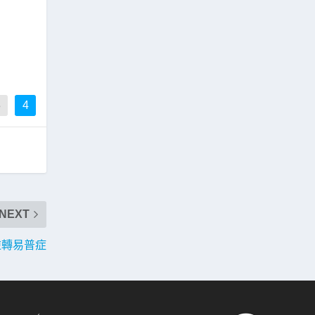
3
4
NEXT
逆轉易普症