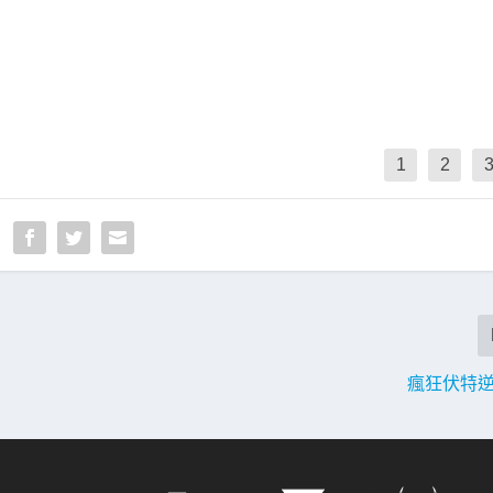
1
2
瘋狂伏特