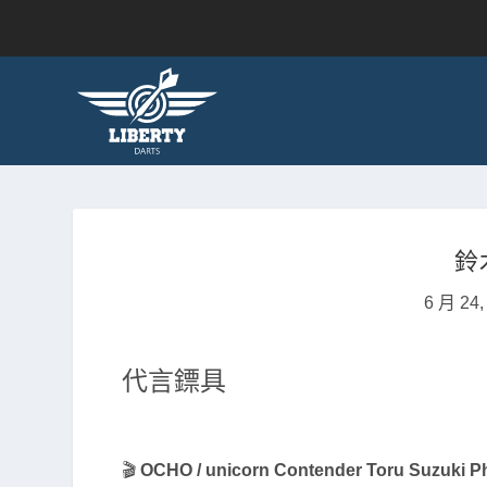
鈴木
6 月 24,
代言鏢具
🎬
OCHO / unicorn Contender Toru Suzuki P