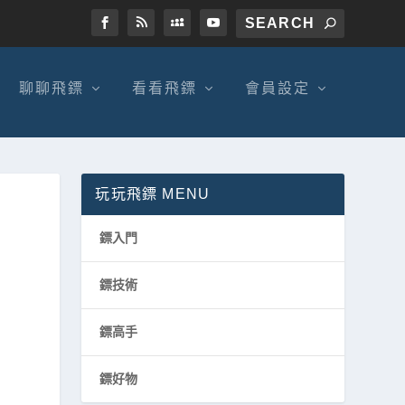
聊聊飛鏢
看看飛鏢
會員設定
玩玩飛鏢 MENU
鏢入門
鏢技術
鏢高手
鏢好物