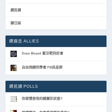
鏢民調
鏢日誌
鏢麻吉 ALLIES
Gran Board 藍牙靶同好會
自由飛鏢同學會 FB訊息群
鏢民調 POLLS
你習慣使用的鏢翼形狀是?