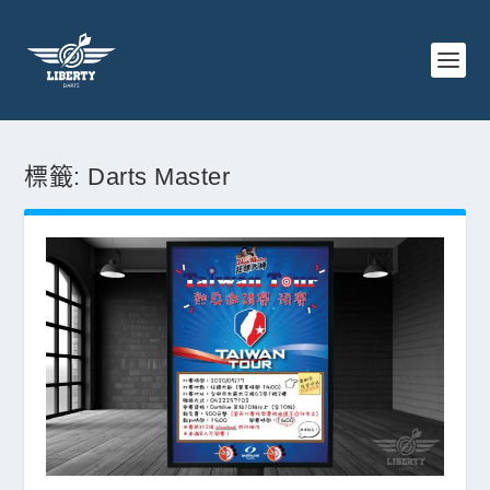
標籤:
Darts Master